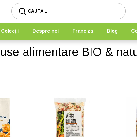
CAUTĂ...
Colecții
Despre noi
Franciza
Blog
Co
use alimentare BIO & natu