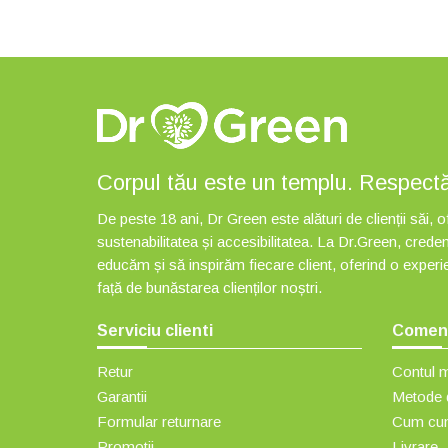
Nutty
(4)
Phenalex
(1)
Portos Muinos
(1)
Pronat
(11)
Quantum Pharm
(1)
Quba Caffe
(1)
Corpul tău este un templu. Respectă-l,
Quevana
(3)
De peste 18 ani, Dr Green este alături de clienții săi,
Radix
(3)
sustenabilitatea și accesibilitatea. La Dr.Green, cred
Redis
(5)
educăm și să inspirăm fiecare client, oferind o exper
RoTea
(10)
față de bunăstarea clienților noștri.
Rotta Natura
(2)
Serviciu clienti
Comenzi
Sano Vita
(1)
SanoVita
(22)
Retur
Contul 
Santini
(3)
Garantii
Metode d
Sly Nutritia
(9)
Formular returnare
Cum cu
Promotii
Livrare
Solaris
(48)