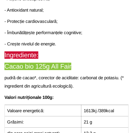
- Antioxidant natural;
-
Protecție
cardiovasculară
;
- Î
mbunătățește
performanțele
cognitive;
-
Crește
nivelul de energie.
Ingrediente:
Cacao bio 125g All Fair
pudră de cacao*, corector de aciditate: carbonat de potasiu. (*
ingredient din agricultură ecologică).
Valori nutriționale 100g:
Valoare energetică:
1613kj /389kcal
Grăsimi:
21 g