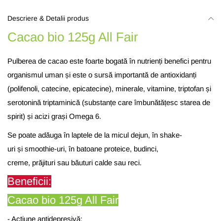
Descriere & Detalii produs
Cacao bio 125g All Fair
Pulberea de cacao e
ste foarte
bogată
în
nutrienți
benefici pentru
organismul uman
și
este o sursă
importantă
de
antioxidanți
(polifenoli, catecine, epicatecine), minerale, vitamine, triptofan
și
serotonină triptaminică (substanțe care îmbunătățesc starea de
spirit) și acizi grași Omega 6.
Se poate
adăuga
în
laptele de
la
micul dejun,
în
shake-
uri
și
smoothie-uri,
în
batoane proteice, budinci,
creme,
prăjituri
sau
băuturi
calde
sau
reci.
Beneficii:
Cacao bio 125g All Fair
-
Acțiune
antidepresivă
;