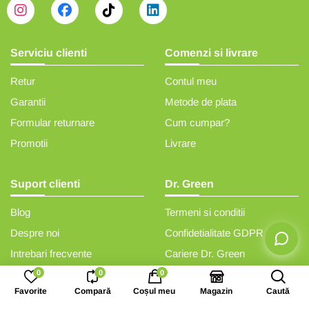
Serviciu clienti
Comenzi si livrare
Retur
Contul meu
Garantii
Metode de plata
Formular returnare
Cum cumpar?
Promotii
Livrare
Suport clienti
Dr. Green
Blog
Termeni si conditii
Despre noi
Confidetialitate GDPR
Intrebari frecvente
Cariere Dr. Green
0
0
0
Reclamatii si sesizari
ANPC
Favorite
Compară
Coșul meu
Magazin
Caută