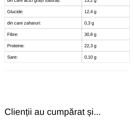
din care acizi grași saturați:
13,2 g
Glucide:
12,4 g
din care zaharuri:
0,3 g
Fibre:
30,8 g
Proteine:
22,3 g
Sare:
0,10 g
Clienții au cumpărat și...