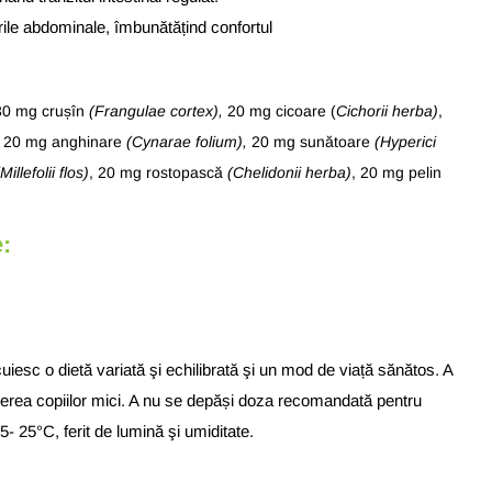
ile abdominale, îmbunătățind confortul
30 mg crușîn
(Frangulae cortex),
20 mg cicoare (
Cichorii herba)
,
, 20 mg anghinare
(Cynarae folium),
20 mg sunătoare
(Hyperici
(Millefolii flos)
, 20 mg rostopască
(Chelidonii herba)
, 20 mg pelin
:
uiesc o dietă variată şi echilibrată şi un mod de viață sănătos.
A
erea copiilor mici.
A nu se depăși doza recomandată pentru
5- 25°C, ferit de lumină şi umiditate.