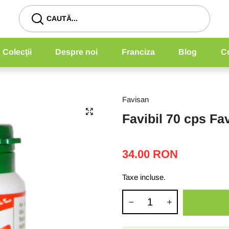
CAUTĂ...
Colecții
Despre noi
Franciza
Blog
Co
Favisan
Favibil 70 cps Fa
34.00 RON
Taxe incluse.