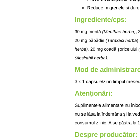
Reduce migrenele și durer
Ingrediente/cps:
30 mg mentă
(Menthae herba)
, 
20 mg păpădie
(Taraxaci herba
)
herba),
20 mg coadă șoricelului
(Absinthii herba).
Mod de administrare
3 x 1 capsule/zi în timpul mesei.
Atenționări:
Suplimentele alimentare nu înloc
nu se lăsa la îndemâna și la ved
consumul zilnic.
A se păstra la 1
Despre producător: