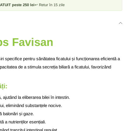
ATUIT peste 250 lei
↩ Retur în 15 zile
ps Favisan
ri specifice pentru sănătatea ficatului și funcționarea eficientă a
capacitatea de a stimula secreția biliară a ficatului, favorizând
ți:
 ajutând la eliberarea bilei în intestin.
lui, eliminând substanțele nocive.
ră balonări și gaze.
ă a nutrienților esențiali.
ând tranzitul intestinal regulat.