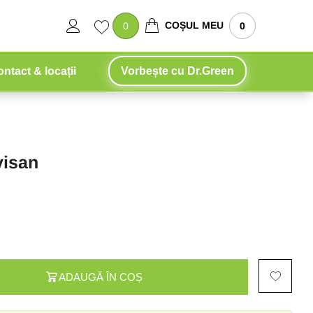
COȘUL MEU
0
0
ntact & locații
Vorbește cu Dr.Green
visan
ADAUGĂ ÎN COȘ