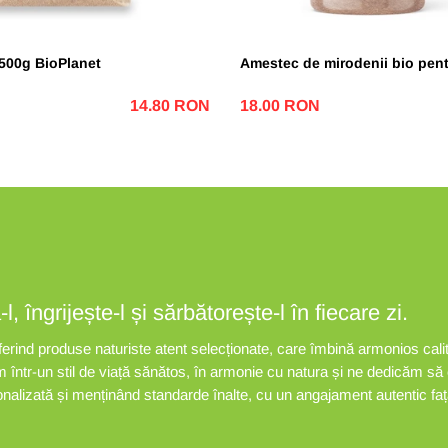
500g BioPlanet
Amestec de mirodenii bio pentr
14.80 RON
18.00 RON
 îngrijește-l și sărbătorește-l în fiecare zi.
oferind produse naturiste atent selecționate, care îmbină armonios cali
em într-un stil de viață sănătos, în armonie cu natura și ne dedicăm 
sonalizată și menținând standarde înalte, cu un angajament autentic fa