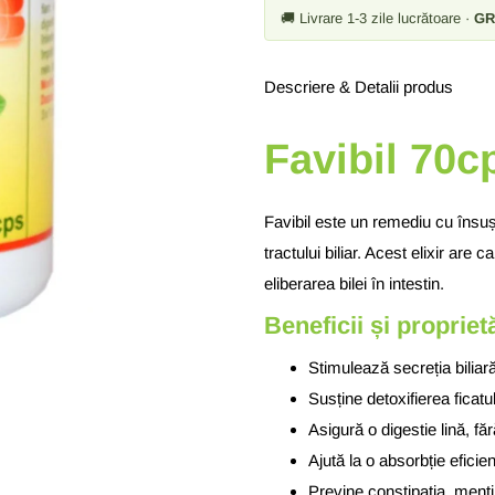
🚚 Livrare 1-3 zile lucrătoare ·
GR
Descriere & Detalii produs
Favibil 70c
Favibil este un remediu cu însuși
tractului biliar. Acest elixir are 
eliberarea bilei în intestin.
Beneficii și proprietă
Stimulează secreția biliară,
Susține detoxifierea ficatu
Asigură o digestie lină, fă
Ajută la o absorbție eficient
Previne constipația, mențin