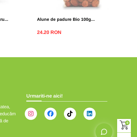
u...
Alune de padure Bio 100g...
24.20 RON
Urmariti-ne aici!
tatea,
să educăm
ță de
0