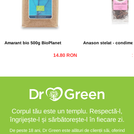
Amarant bio 500g BioPlanet
Anason stelat - condimen
14.80 RON
Corpul tău este un templu. Respectă-l,
îngrijește-l și sărbătorește-l în fiecare zi.
De peste 18 ani, Dr Green este alături de clienții săi, oferind