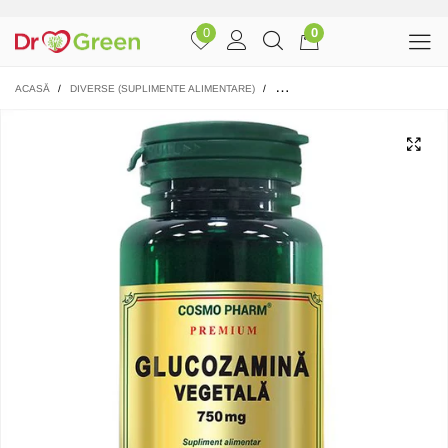
0
0
ACASĂ
/
DIVERSE (SUPLIMENTE ALIMENTARE)
/
GLUCOZAMINA VEGETALA 30 CP