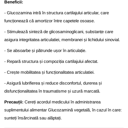
Beneficii:
- Glucozamina intră în structura cartilajului articular, care
funcționează că amortizor între capetele osoase.
- Stimulează sinteză de glicosaminoglicani, substanțe care
asigura integritatea articulatiei, membranei și lichidului sinovial.
- Se absoarbe și pătrunde ușor în articulație.
- Repară structura și compoziția cartilajului afectat.
- Crește mobilitatea și funcționalitatea articulatiei.
- Asigură lubrifierea și reduce disconfortul, durerea și
disfuncționalitatea în traumatisme și uzură marcată.
Precauții:
Cereți
acordul medicului
în
administrarea
suplimentului alimentar
Glucozamină
vegetală
,
în
cazul
în
care
:
sunteți
însărcinată
sau
alăptați
.