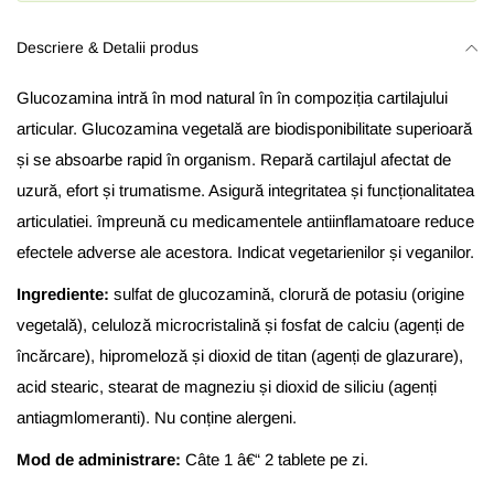
Descriere & Detalii produs
Glucozamina intră în mod natural în în compoziția cartilajului
articular. Glucozamina vegetală are biodisponibilitate superioară
și se absoarbe rapid în organism. Repară cartilajul afectat de
uzură, efort și trumatisme. Asigură integritatea și funcționalitatea
articulatiei. împreună cu medicamentele antiinflamatoare reduce
efectele adverse ale acestora. Indicat vegetarienilor și veganilor.
Ingrediente:
sulfat de
glucozamină
,
clorură
de potasiu (origine
vegetală
),
celuloză
microcristalină
și
fosfat de calciu (
agenți
de
încărcare
), hipromeloză
și
dioxid de titan (
agenți
de glazurare),
acid stearic, stearat de magneziu
și
dioxid de siliciu (
agenți
antiagmlomeranti). Nu
conține
alergeni.
Mod de administrare:
Câ
te 1 â€“ 2 tablete pe zi.