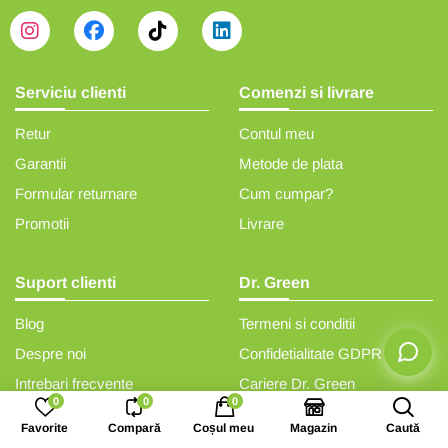
Serviciu clienti
Comenzi si livrare
Retur
Contul meu
Garantii
Metode de plata
Formular returnare
Cum cumpar?
Promotii
Livrare
Suport clienti
Dr. Green
Blog
Termeni si conditii
Despre noi
Confidetialitate GDPR
Intrebari frecvente
Cariere Dr. Green
0
0
0
Reclamatii si sesizari
ANPC
Favorite
Compară
Coșul meu
Magazin
Caută