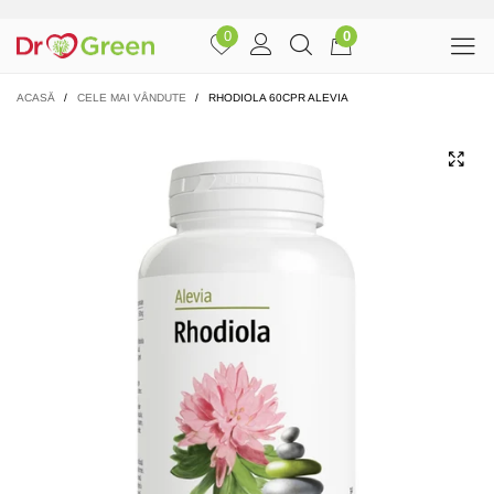
0
0
ACASĂ
/
CELE MAI VÂNDUTE
/
RHODIOLA 60CPR ALEVIA