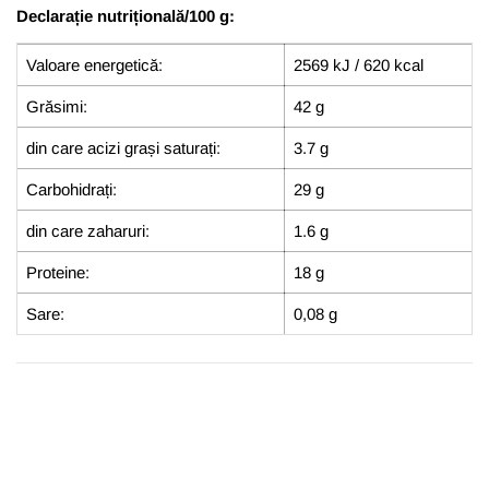
Declarație nutrițională/100 g:
Valoare energetică:
2569 kJ / 620 kcal
Grăsimi:
42 g
din care acizi grași saturați:
3.7 g
Carbohidrați:
29 g
din care zaharuri:
1.6 g
Proteine:
18 g
Sare:
0,08 g