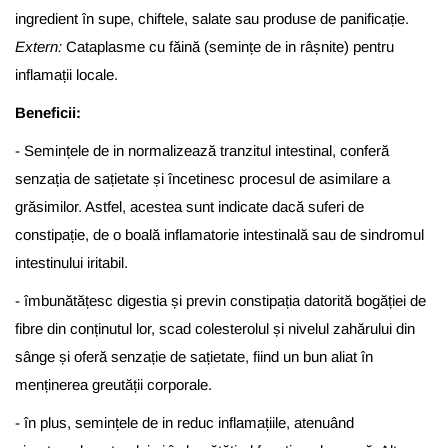
ingredient în supe, chiftele, salate sau produse de panificație.
Extern:
Cataplasme cu
făină
(
semințe
de
in
râșnite
) pentru
inflamații
locale.
Beneficii:
-
Semințele de in normalizează tranzitul intestinal, conferă
senzația de sațietate și încetinesc procesul de asimilare a
grăsimilor. Astfel, acestea sunt indicate dacă suferi de
constipație, de o boală inflamatorie intestinală sau de sindromul
intestinului iritabil.
-
îmbunătățesc digestia și previn constipația datorită bogăției de
fibre din conținutul lor, scad colesterolul și nivelul zahărului din
sânge și oferă senzație de sațietate, fiind un bun aliat în
menținerea greutății corporale.
- în plus, semințele de in reduc inflamațiile, atenuând