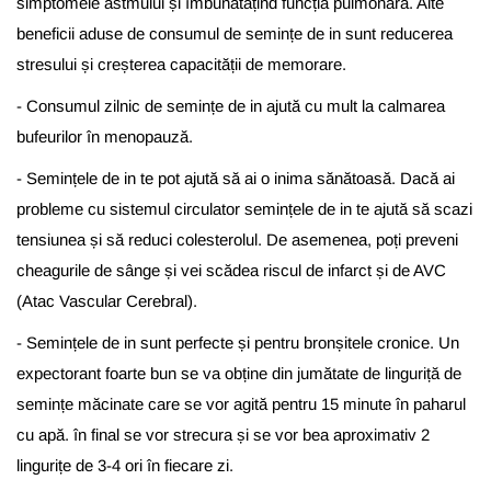
simptomele astmului și îmbunătățind funcția pulmonară. Alte
beneficii aduse de consumul de semințe de in sunt reducerea
stresului și creșterea capacității de memorare.
- Consumul zilnic de
semințe
de
in
ajută
cu
mult
la
calmarea
bufeurilor
în
menopauză
.
- Semințele
de
in
te
pot
ajută
să
ai
o
inima
sănătoasă
.
Dacă
ai
probleme cu
sistemul
circulator
semințele
de
in
te
ajută
să
scazi
tensiunea
și
să
reduci
colesterolul. De asemenea,
poți
preveni
cheagurile de
sânge
și
vei
scădea
riscul de infarct
și
de AVC
(Atac Vascular Cerebral).
- Semințele
de
in
sunt
perfecte
și
pentru
bronșitele
cronice. Un
expectorant foarte bun
se
va
obține
din
jumătate
de
linguriță
de
semințe
măcinate
care
se vor
agită
pentru 15
minute
în
paharul
cu
apă
.
în
final se vor
strecura
și
se vor
bea
aproximativ 2
lingurițe
de 3-4 ori
în
fiecare zi.