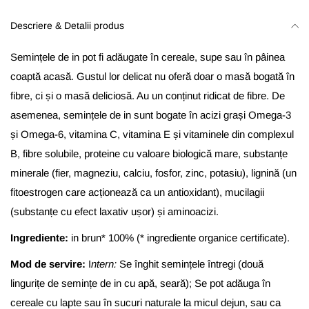
Descriere & Detalii produs
Semințele de in pot fi adăugate în cereale, supe sau în pâinea
coaptă acasă. Gustul lor delicat nu oferă doar o masă bogată în
fibre, ci și o masă deliciosă. Au un conținut ridicat de fibre. De
asemenea, semințele de in sunt bogate în acizi grași Omega-3
și Omega-6, vitamina C, vitamina E și vitaminele din complexul
B, fibre solubile, proteine cu valoare biologică mare, substanțe
minerale (fier, magneziu, calciu, fosfor, zinc, potasiu), lignină (un
fitoestrogen care acționează ca un antioxidant), mucilagii
(substanțe cu efect laxativ ușor) și aminoacizi.
Ingrediente:
in brun* 100% (* ingrediente organice certificate).
Mod de servire:
I
ntern:
Se
înghit
semințele
întregi
(
două
lingurițe
de
semințe
de
in
cu
apă
,
seară
); Se pot adăuga în
cereale cu lapte sau în sucuri naturale la micul dejun, sau ca