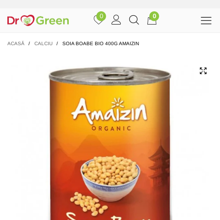
0
0
ACASĂ
/
CALCIU
/
SOIA BOABE BIO 400G AMAIZIN