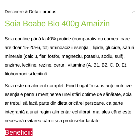
Descriere & Detalii produs
Soia Boabe Bio 400g Amaizin
Soia conține până la 40% protide (comparativ cu carnea, care
are doar 15-20%), toți aminoacizii esențiali, lipide, glucide, săruri
minerale (calciu, fier, fosfor, magneziu, potasiu, sodiu, sulf),
enzime, lecitine, rezine, ceruri, vitamine (A, B1, B2, C, D, E),
fitohormoni și lecitină.
Soia este un aliment complet. Fiind bogat în substanțe nutritive
esențiale pentru menținerea unei stări optime de sănătate, soia
ar trebui să facă parte din dieta oricărei persoane, ca parte
integrantă a unui regim alimentar echilibrat, mai ales când este
necesară evitarea cărnii și a produselor lactate.
Beneficii: