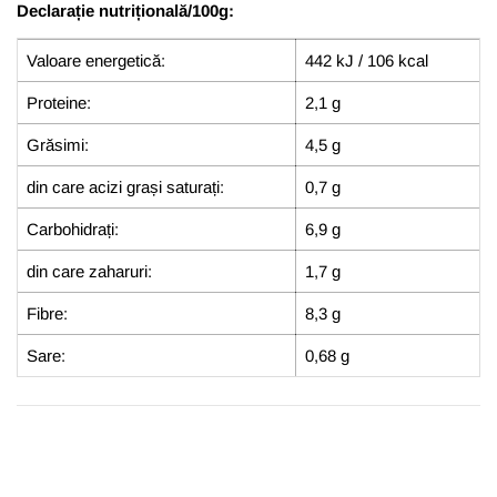
Declarație nutrițională/100g:
Valoare energetică:
442 kJ / 106 kcal
Proteine:
2,1 g
Grăsimi:
4,5 g
din care acizi grași saturați:
0,7 g
Carbohidrați:
6,9 g
din care zaharuri:
1,7 g
Fibre:
8,3 g
Sare:
0,68 g